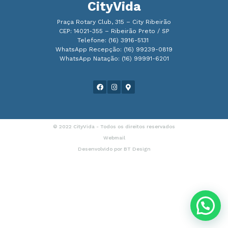
CityVida
Praça Rotary Club, 315 – City Ribeirão
CEP: 14021-355 – Ribeirão Preto / SP
Telefone: (16) 3916-5131
WhatsApp Recepção: (16) 99239-0819
WhatsApp Natação: (16) 99991-6201
© 2022 CityVida - Todos os direitos reservados
Webmail
Desenvolvido por
BT Design